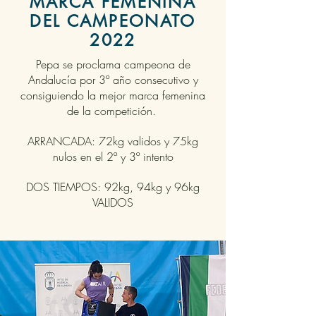
MARCA FEMENINA
DEL CAMPEONATO
2022
Pepa se proclama campeona de
Andalucía por 3º año consecutivo y
consiguiendo la mejor marca femenina
de la
competición.
ARRANCADA: 72kg validos y 75kg
nulos en el 2º y 3º intento
DOS TIEMPOS: 92kg, 94kg y 96kg
VALIDOS