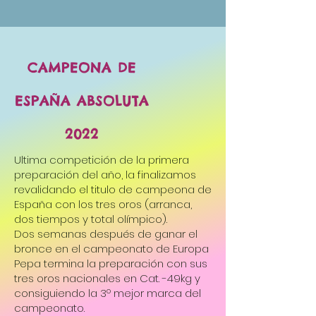
CAMPEONA DE
ESPAÑA ABSOLUTA
2022
Ultima competición de la primera
preparación del año, la finalizamos
revalidando el titulo de campeona de
España con los tres oros (arranca,
dos tiempos y total olímpico).
Dos semanas después de ganar el
bronce en el campeonato de Europa
Pepa termina la preparación con sus
tres oros nacionales en Cat. -49kg y
consiguiendo la 3º mejor marca del
campeonato.