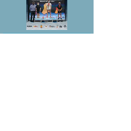
ESTRENAMOS CATEGORÍA
Gran año por delante para
la
Halterofilia.
Comenzamos 2021 a tope. Nuestra
Coach Pepa Giménez se
proclama campeona absoluta en
Cat. -49kg haciéndose también
con la mejor marca femenina del
Campeonato de Andalucía y