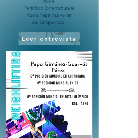
que el
Periódico
Extremadura
le
hizo a Pepa tras volver
del campeonato
Leer entrevista